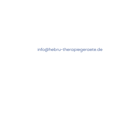
Kundenservice & Beratung
Mo-Do: 8:00-17:00 Uhr
Fr: 8:00-14:00 Uhr
+49 7931 2778
info@hebru-therapiegeraete.de
Sicheres Zahlen über