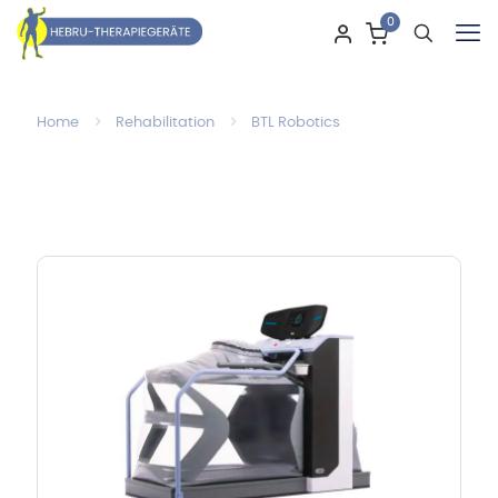
0
Home
Rehabilitation
BTL Robotics