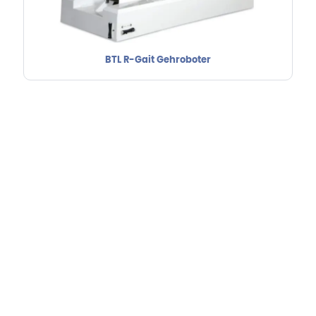
BTL R-Gait Gehroboter
Hebru Therapiegeräte GmbH
Neuseser-Tal-Straße 7
97999 Igersheim
Folge uns auf