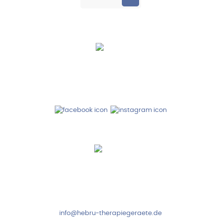
Hebru Therapiegeräte GmbH
Neuseser-Tal-Straße 7
97999 Igersheim
Folge uns auf
Kundenservice & Beratung
Mo-Do: 8:00-17:00 Uhr
Fr: 8:00-14:00 Uhr
+49 7931 2778
info@hebru-therapiegeraete.de