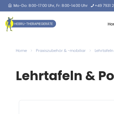
Mo-Do: 8:00-17:00 Uhr, Fr: 8:00-14:00 Uhr
+49 7931 
Ho
Home
Praxiszubehör & -mobiliar
Lehrtafeln
Lehrtafeln & Po