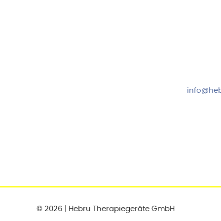
Hebru Therapiegeräte GmbH
Kundense
Neuseser-Tal-Straße 7
Mo-Do: 8:
97999 Igersheim
Fr: 8:00-1
Folge uns auf
+49 7931
info@heb
© 2026 | Hebru Therapiegeräte GmbH