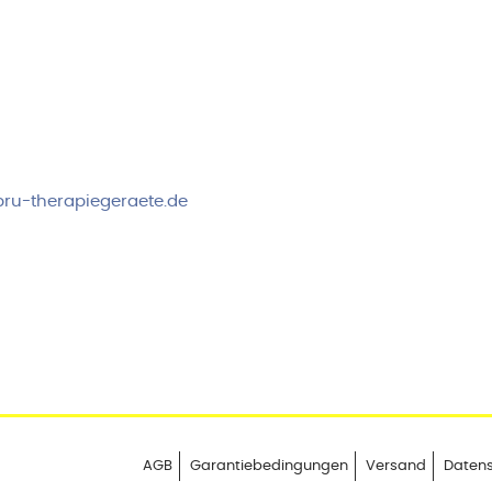
rvice & Beratung
Sicheres Zahlen über
00-17:00 Uhr
4:00 Uhr
 2778
ru-therapiegeraete.de
AGB
Garantiebedingungen
Versand
Daten