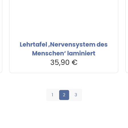
Lehrtafel ‚Nervensystem des
Menschen‘ laminiert
35,90
€
1
2
3