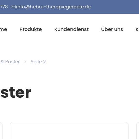
2778
info@hebru-therapiegeraete.de
me
Produkte
Kundendienst
Über uns
K
 & Poster
Seite 2
ster